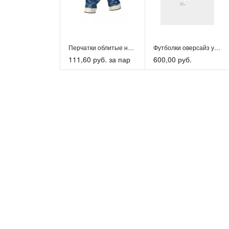
для рыб
Качест
посадк
- комп
Перчатки облитые нитрилом СИНИЕ манжет-крага
Футболки оверсайз унисекс
111,60 руб. за пар
600,00 руб.
Перчатки нейлоновые бесшовные с полиуретановым покрытием ...
43,00 руб. за пар