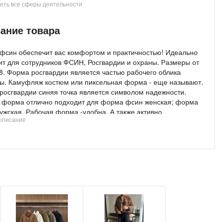
еть все сферы деятельности
бительские товары оптом
ание товара
фсин обеспечит вас комфортом и практичностью! Идеально
ит для сотрудников ФСИН, Росгвардии и охраны. Размеры от
58. Форма росгвардии является частью рабочего облика
ы. Камуфляж костюм или пиксельная форма - еще называют.
росгвардии синяя точка является символом надежности.
 форма отлично подходит для форма фсин женская; форма
ужская. Рабочая форма -удобна. А также активно
описание
яется в охранной структуре как форма охраны; форма
ика черная скоро также будет. Для помещений также
ят костюмы рабочие мужской лето. Форма охранника
ет прочностью. Все аспекты делают костюм фсин; костюм
ика не просто элементом, но и для безопасности. Костюм
ика надежен. Форма охранника синяя помогает охраннику
ивно выполнять свои обязанности и вызывает доверие у
елей и сотрудников, создавая условия для спокойной и
сной работы или пребывания на охраняемом объекте.
 охраны важен для работы. Костюм камуфляжный мужской
 можно использовать как уставную форменную одежду, так и