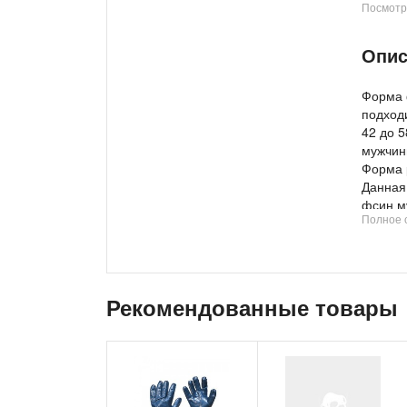
Посмотр
Потре
Опис
Форма 
подход
42 до 
мужчин
Форма 
Данная
фсин м
Полное 
примен
охранн
подход
облада
охранн
Рекомендованные товары
охранн
эффект
посетит
безопа
Костюм
летний