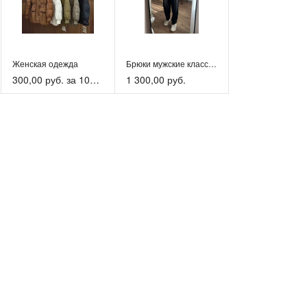
алки, отдыха на природе, работы по дому или даче.
венный пошив и внимание к деталям обеспечивают отличный
у на фигуре и свободу движений. Форма нашего производства
ании ЩИТФОРМ! Носите костюм росгвардии с удовольствием!
Женская одежда
Брюки мужские классические
300,00 руб. за 100шт
1 300,00 руб.