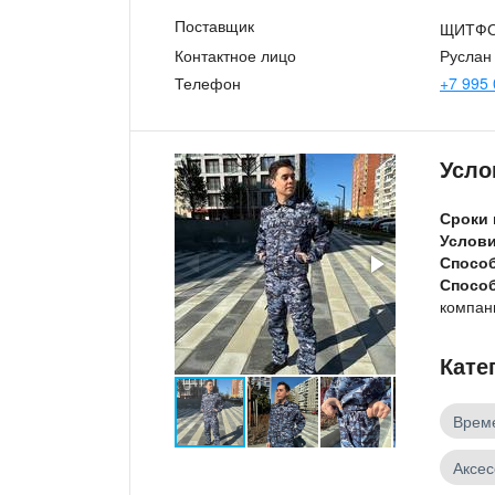
Поставщик
ЩИТФ
Контактное лицо
Руслан
Телефон
+7 995
Усло
Сроки 
Услов
Спосо
Спосо
компан
Кате
Врем
Аксес