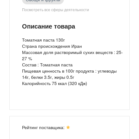
Посмотреть все сферы деятельности
Потребительские товары оптом
Описание товара
Овощные консервы
Томатная паста 130г
Страна происхождения Иран
Массовая доля растворимый сухих веществ : 25-
27 %
Состав : Томатная паста
Пищевая ценность в 100г продукта : углеводы
14г, белки 3.5г, жиры 0.5г
Калорийность 75 ккал (320 кДж)
Рейтинг поставщика: